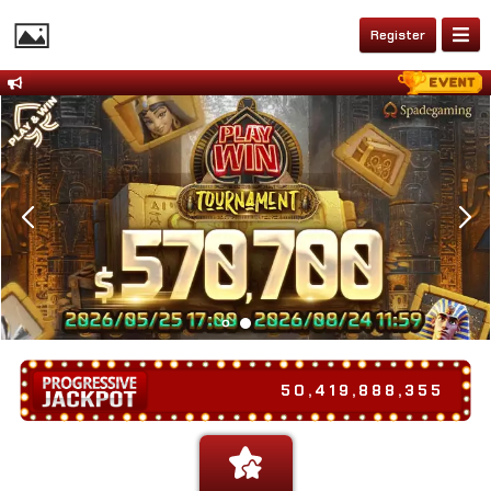
Register
50,419,888,413